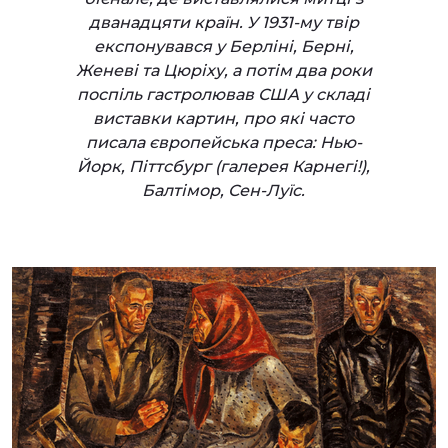
дванадцяти країн. У 1931-му твір
експонувався у Берліні, Берні,
Женеві та Цюріху, а потім два роки
поспіль гастролював США у складі
виставки картин, про які часто
писала європейська преса: Нью-
Йорк, Піттсбург (галерея Карнегі!),
Балтімор, Сен-Луїс.