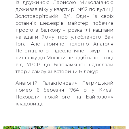
Із дружиною Ларисою Миколаївною
доживав віку у квартирі №12 по вулиці
Золотоворітській, 8/4. Один із своїх
останніх шедеврів майстер побачив
просто з балкону – розквітлі каштани
нагадали йому про улюбленого Ван
Гога. Але ліричне полотно Анатоля
Петрицького ідеологічне журі на
виставку до Москви не відібрало – тоді
від УРСР до Білокам’яної надіслали
твори самоуки Катерини Білокур.
Анатолій Галактіонович Петрицький
помер 6 березня 1964 р. у Києві.
Поховали покійного на Байковому
кладовищі.