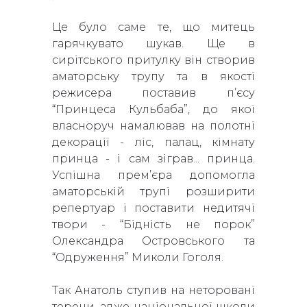
Це було саме те, що митець
гарячкувато шукав. Ще в
сирітського притулку він створив
аматорську трупу та в якості
режисера поставив п’єсу
“Принцеса Кульбаба”, до якої
власноруч намалював на полотні
декорації - ліс, палац, кімнату
принца - і сам зіграв... принца.
Успішна прем’єра допомогла
аматорській трупі розширити
репертуар і поставити недитячі
твори - “Бідність не порок”
Олександра Островського та
“Одруження” Миколи Гоголя.
Так Анатоль ступив на неторовані
терени, адже національної школи