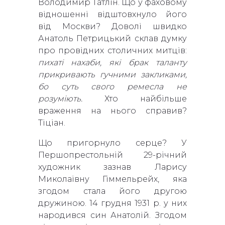
Володимир Татлін. Що у фаховому
відношенні відштовхнуло його
від Москви? Доволі швидко
Анатоль Петрицький склав думку
про провідних столичних митців:
пихаті нахаби, які брак таланту
прикривають гучними закликами,
бо суть свого ремесла не
розуміють.
Хто найбільше
враження на нього справив?
Тіціан.
Що пригорнуло серце? У
Першопрестольній 29-річний
художник зазнав Ларису
Миколаївну Гіммельрейх, яка
згодом стала його другою
дружиною. 14 грудня 1931 р. у них
народився син Анатолій. Згодом