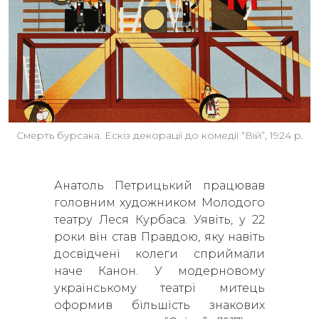
Смерть бурсака. Ескіз декорації до комедії “Вій”, 1924 р.
Анатоль Петрицький працював
головним художником Молодого
театру Леся Курбаса. Уявіть, у 22
роки він став Правдою, яку навіть
досвідчені колеги сприймали
наче Канон. У модерновому
українському театрі митець
оформив більшість знакових