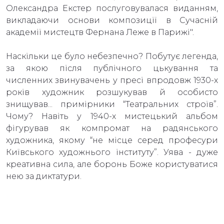
Олександра Екстер послуговувалася виданням,
викладаючи основи композиції в Сучасній
академії мистецтв Фернана Леже в Парижі".
Наскільки це було небезпечно? Побутує легенда,
за якою після публічного цькування та
численних звинувачень у пресі впродовж 1930-х
років художник розшукував й особисто
знищував... примірники “Театральних строїв”.
Чому? Навіть у 1940-х мистецький альбом
фігурував як компромат на радянського
художника, якому “не місце серед професури
Київського художнього інституту”. Уява - дуже
креативна сила, але боронь Боже користуватися
нею за диктатури.