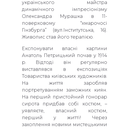
українського майстра
динамічного імпресіонізму
Олександра Мурашка в 11-
поверховому “хмарочосі
Гінзбурга” (вул.Інститутська, 16).
Живопис став його терапією.
Експонувати власні картини
Анатоль Петрицький почав у 1914
р. Відтоді він регулярно
виставлявся в експозиціях
Товариства київських художників.
На життя заробляв
портретуванням заможних киян.
На перший пристойний гонорар
сирота придбав собі костюм, –
уявляєте, власний костюм,
перший у житті! Через
захоплення новими мистецькими