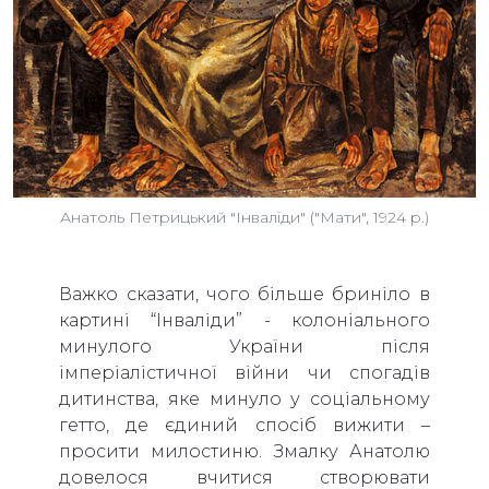
Анатоль Петрицький "Інваліди" ("Мати", 1924 р.)
Важко сказати, чого більше бриніло в
картині “Інваліди” - колоніального
минулого України після
імперіалістичної війни чи спогадів
дитинства, яке минуло у соціальному
гетто, де єдиний спосіб вижити –
просити милостиню. Змалку Анатолю
довелося вчитися створювати