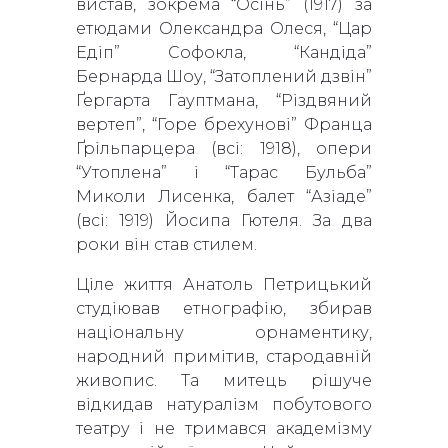
вистав, зокрема “Осінь” (1917) за
етюдами Олександра Олеся, “Цар
Едіп” Софокла, “Кандіда”
Бернарда Шоу, “Затоплений дзвін”
Ґергарта Гауптмана, “Різдвяний
вертеп”, “Горе брехунові” Франца
Ґрільпарцера (всі: 1918), опери
“Утоплена” і “Тарас Бульба”
Миколи Лисенка, балет “Азіаде”
(всі: 1919) Йосипа Гютеля. За два
роки він став стилем.
Ціле життя Анатоль Петрицький
студіював етнографію, збирав
національну орнаментику,
народний примітив, стародавній
живопис. Та митець рішуче
відкидав натуралізм побутового
театру і не тримався академізму