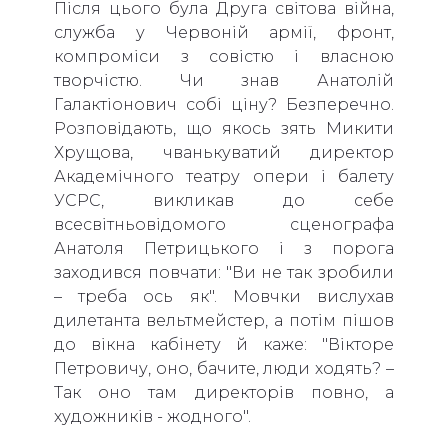
Після цього була Друга світова війна,
служба у Червоній армії, фронт,
компроміси з совістю і власною
творчістю. Чи знав Анатолій
Галактіонович собі ціну? Безперечно.
Розповідають, що якось зять Микити
Хрущова, чванькуватий директор
Академічного театру опери і балету
УСРС, викликав до себе
всесвітньовідомого сценографа
Анатоля Петрицького і з порога
заходився повчати: "Ви не так зробили
– треба ось як". Мовчки вислухав
дилетанта вельтмейстер, а потім пішов
до вікна кабінету й каже: "Вікторе
Петровичу, оно, бачите, люди ходять? –
Так оно там директорів повно, а
художників - жодного".