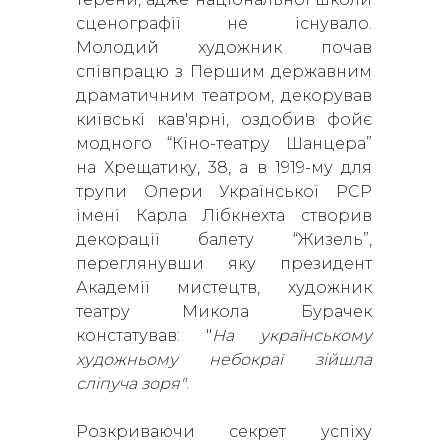
сценографії не існувало.
Молодий художник почав
співпрацю з Першим державним
драматичним театром, декорував
київські кав'ярні, оздобив фойє
модного “Кіно-театру Шанцера”
на Хрещатику, 38, а в 1919-му для
трупи Опери Української РСР
імені Карла Лібкнехта створив
декорації балету “Жизель”,
переглянувши яку президент
Академії мистецтв, художник
театру Микола Бурачек
констатував: "
На українському
художньому небокраї зійшла
сліпуча зоря"
.
Розкриваючи секрет успіху