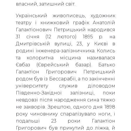
власний, затишний світ.
Український живописець, художник
театру і книжковий графік Анатолій
Галактіонович Петрицький народився
31 січня (12 лютого) 1895 р. на
Дмитрівській вулиці, 23, у Києві в
родині інженера-залізничника. Колись
та колоритна місцина називалася
Євбаз (Єврейський базар). Батько
Галактіон Григорович Петрицький
родом був із Бессарабії, а по закінченні
університету служив діловодом
Південно-Західної залізниці, поки
невдовзі після народження сина тяжко
не захворів. Зрештою, одного дня 1898
року чиновнику спаралізувало ноги, і
подальші 23 роки Галактіон
Григорович був прикутий до ліжка, й