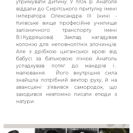
утримувати дитину. У 1904 р. Анатоля
віддали до Сирітського притулку імені
імператора Олександра ІІІ (нині -
Київське вище професійне училище
залізничного транспорту імені
В.І.Кудряшова). Заклад нагадував
колонію для неповнолітніх злочинців.
Але з дрібкою циганської крові від
бабусі за батьковою лінією Анатоль
успадкував потяг до мандрів і...
малювання. Його внутрішня сила
знайшла потрібний вектор руху, й на
авансцені з’явився самородок, що
заходився невтомно писати етюди з
натури.