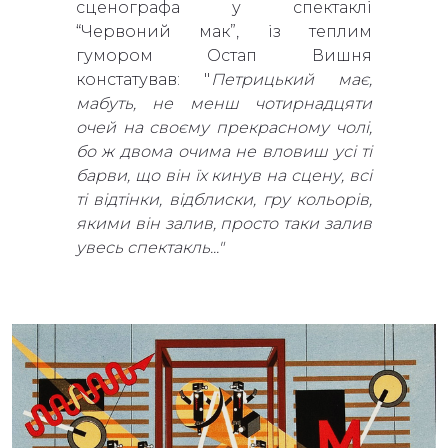
сценографа у спектаклі
“Червоний мак”, із теплим
гумором Остап Вишня
констатував: "
Петрицький має,
мабуть, не менш чотирнадцяти
очей на своєму прекрасному чолі,
бо ж двома очима не вловиш усі ті
барви, що він їх кинув на сцену, всі
ті відтінки, відблиски, гру кольорів,
якими він залив, просто таки залив
увесь спектакль..."