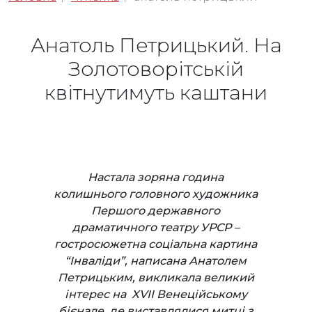
Анатоль Петрицький. На
Золотоворітській
квітнутимуть каштани
Настала зоряна година
колишнього головного художника
Першого державного
драматичного театру УРСР –
гостросюжетна соціальна картина
“Інваліди”, написана Анатолем
Петрицьким, викликала великий
інтерес на XVII Венеційському
бієнале, де виставлялися митці з