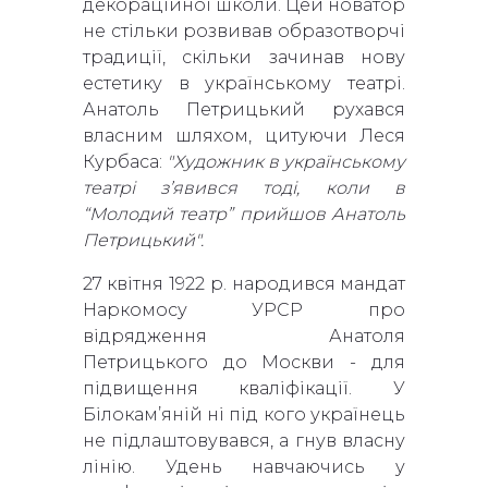
декораційної школи. Цей новатор
не стільки розвивав образотворчі
традиції, скільки зачинав нову
естетику в українському театрі.
Анатоль Петрицький рухався
власним шляхом, цитуючи Леся
Курбаса:
"Художник в українському
театрі з’явився тоді, коли в
“Молодий театр” прийшов Анатоль
Петрицький".
27 квітня 1922 р. народився мандат
Наркомосу УРСР про
відрядження Анатоля
Петрицького до Москви - для
підвищення кваліфікації. У
Білокам’яній ні під кого українець
не підлаштовувався, а гнув власну
лінію. Удень навчаючись у