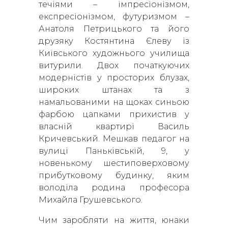
течіями – імпресіонізмом,
експресіонізмом, футуризмом –
Анатоля Петрицького та його
друзяку Костянтина Єлеву із
Київського художнього училища
витурили. Двох початкуючих
модерністів у просторих блузах,
широких штанах та з
намальованими на щоках синьою
фарбою цапками прихистив у
власній квартирі Василь
Кричевський. Мешкав педагог на
вулиці Паньківській, 9, у
новенькому шестиповерховому
прибутковому будинку, яким
володіла родина професора
Михайла Грушевського.
Чим заробляти на життя, юнаки