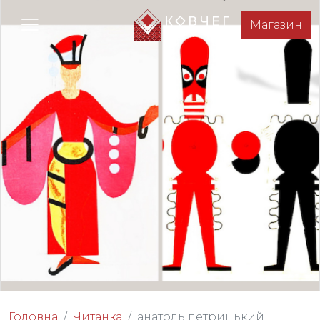
Магазин
Головна
Читанка
анатоль петрицький