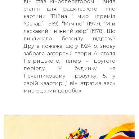
він став кінооператором і зняв
етапні для радянського кіно
картини “Війна і мир” (премія
“Оскар”, 1969), “Міміно” (1977), “Мій
ласкавий і ніжний звір” (1978). Що
викликало безсилу відразу?
Друга пожежа, що у 1924 р. знову
забрала авторські твори Анатоля
Петрицького, тепер – другого
періоду. У будинку на
Печатниковому провулку, 5, у
своїй квартирці він втратив весь
мистецький доробок.