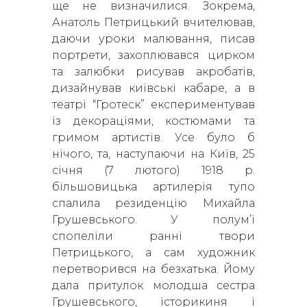
ще не визначилися. Зокрема,
Анатоль Петрицький вчителював,
даючи уроки малювання, писав
портрети, захоплювався цирком
та залюбки рисував акробатів,
дизайнував київські кабаре, а в
театрі “Гротеск” експериментував
із декораціями, костюмами та
гримом артистів. Усе було б
нічого, та, наступаючи на Київ, 25
січня (7 лютого) 1918 р.
більшовицька артилерія тупо
спалила резиденцію Михайла
Грушевського. У полум’ї
спопеліли ранні твори
Петрицького, а сам художник
перетворився на безхатька. Йому
дала притулок молодша сестра
Грушевського, історикиня і