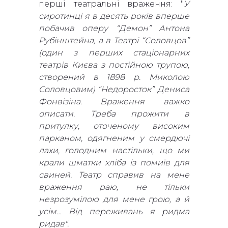
перші театральні враження: "
У
сиротинці я в десять років вперше
побачив оперу “Демон” Антона
Рубінштейна, а в Театрі “Соловцов”
(один з перших стаціонарних
театрів Києва з постійною трупою,
створений в 1898 р. Миколою
Соловцовим) “Недоросток” Дениса
Фонвізіна. Враження важко
описати. Треба прожити в
притулку, оточеному високим
парканом, одягненим у смердючі
лахи, голодним настільки, що ми
крали шматки хліба із помиїв для
свиней. Театр справив на мене
враження раю, не тільки
незрозумілою для мене грою, а й
усім… Від переживань я ридма
ридав".