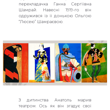
перекладачка Ганна Сергіївна
Шамрай. Навесні 1919-го він
одружився із її донькою Ольгою
“Люсею” Шамраєвою.
З дитинства Анатоль марив
театром. Ось як він згадує свої