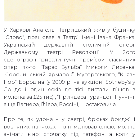
У Харкові Анатоль Петрицький жив у будинку
"Слово", працював в Театрі імені Івана Франка,
Українській державній столичній опері,
Державному театрі Революції. У його
сценографії тривали гучні прем’єри класичних
опер, як-то: “Тарас Бульба” Миколи Лисенка,
“Сорочинський ярмарок” Мусоргського, “Князь
Ігор” Бородіна (у 2009 р. на аукціоні Sotheby's у
Лондоні один ескіз до тієї вистави пішов з
молотка за £25 тис) , “Принцеса Турандот” Пуччіні,
а ще Вагнера, Ґлієра, Россіні, Шостаковича.
Про те, як удома – у светрі, брюках бриджі і
вовняних панчохах – він малював олією, можна
знімати кіно: спочатку під патефон, а коли у