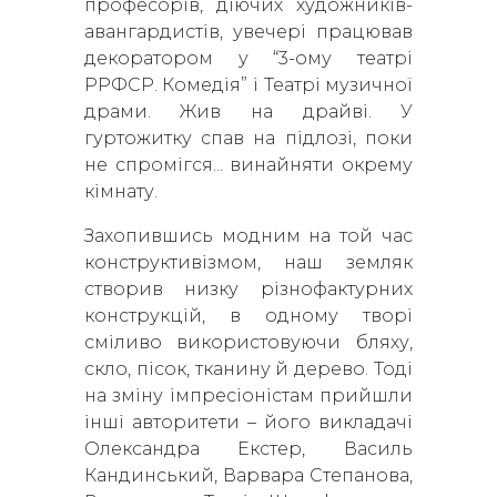
професорів, діючих художників-
авангардистів, увечері працював
декоратором у “3-ому театрі
РРФСР. Комедія” і Театрі музичної
драми. Жив на драйві. У
гуртожитку спав на підлозі, поки
не спромігся... винайняти окрему
кімнату.
Захопившись модним на той час
конструктивізмом, наш земляк
створив низку різнофактурних
конструкцій, в одному творі
сміливо використовуючи бляху,
скло, пісок, тканину й дерево. Тоді
на зміну імпресіоністам прийшли
інші авторитети – його викладачі
Олександра Екстер, Василь
Кандинський, Варвара Степанова,