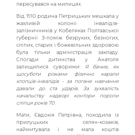
пересувався на милицях.
Від 1910 родина Петрицьких мешкала у
жахливій колонії інвалідів-
залізничників у Кобеляках Полтавської
губернії. З-поміж безруких, безногих,
сліпих, старих і божевільних здоровою
була тільки адміністрація закладу.
Спогади дитинства у Анатоля
залищилися суворими:
Я бачив, як
щосуботи різками фізично карали
хлопців-інвалідів - за погане навчання
давали до ста ударів. За зухвалість
начальству надворі контори пороли
сліпця років 70
.
Мати, Євдокія Петрівна, походила із
прилуцьких селян-козаків,
наймитувала і не мала коштів