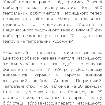
“Слові” провели радіо – під приймач. Власної
майстерні не мав, писав у квартирі. Понад 500
театральних робіт Анатоля Петрицького тепер
прикрашають зібрання Музею театрального,
музичного та кіномистецтва України і
Національного художнього музею. Власний фах
майстер незмінно уточнював: "Я - художник
театру, а не театральний художник".
Український професор мистецтвознавства
Дмитро Горбачов називав Анатоля Петрицького
“генієм українського авангарду” і констатував
фантастичні факти: "У 1929 р. у Державному
видавництві України у Харкові вийшов
люксусовий альбом “Анатоль Петрицький.
Театральні строї” – 56 малюнків на 28 аркушах.
Нині на аукціонах світу цю брошуру на 85
сторінок продають за тисячі доларів. Її мав у
бібліотеці Пабло Пікассо, а педагог Петрицького