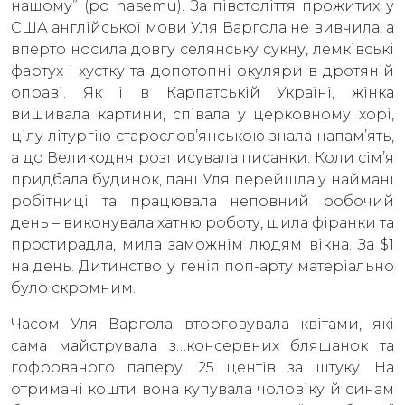
нашому” (рo nasemu). За півстоліття прожитих у
США англійської мови Уля Варгола не вивчила, а
вперто носила довгу селянську сукну, лемківські
фартух і хустку та допотопні окуляри в дротяній
оправі. Як і в Карпатській Україні, жінка
вишивала картини, співала у церковному хорі,
цілу літургію старослов’янською знала напам’ять,
а до Великодня розписувала писанки. Коли сім’я
придбала будинок, пані Уля перейшла у наймані
робітниці та працювала неповний робочий
день – виконувала хатню роботу, шила фіранки та
простирадла, мила заможнім людям вікна. За $1
на день. Дитинство у генія поп-арту матеріально
було скромним.
Часом Уля Варгола вторговувала квітами, які
сама майструвала з…консервних бляшанок та
гофрованого паперу: 25 центів за штуку. На
отримані кошти вона купувала чоловіку й синам