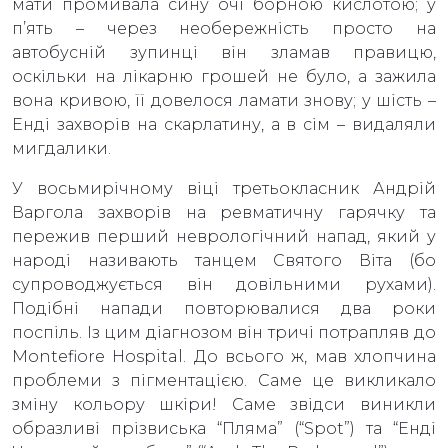
мати промивала сину очі борною кислотою; у
п’ять – через необережність просто на
автобусній зупинці він зламав правицю,
оскільки на лікарню грошей не було, а зажила
вона кривою, її довелося ламати знову; у шість –
Енді захворів на скарлатину, а в сім – видаляли
мигдалики.
У восьмирічному віці третьокласник Андрій
Варгола захворів на ревматичну гарячку та
пережив перший неврологічний напад, який у
народі називають танцем Святого Віта (бо
супроводжується він довільними рухами).
Подібні напади повторювалися два роки
поспіль. Із цим діагнозом він тричі потрапляв до
Montefiore Hospital. До всього ж, мав хлопчина
проблеми з пігментацією. Саме це викликало
зміну кольору шкіри! Саме звідси виникли
образливі прізвиська “Пляма” (“Spot”) та “Енді