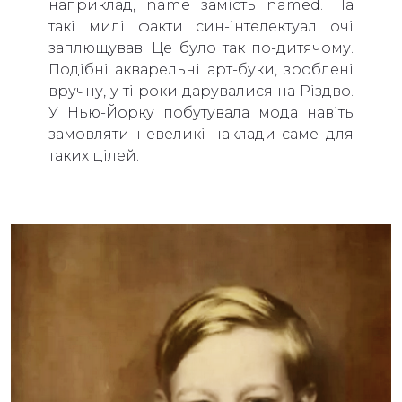
наприклад, name замість named. На
такі милі факти син-інтелектуал очі
заплющував. Це було так по-дитячому.
Подібні акварельні арт-буки, зроблені
вручну, у ті роки дарувалися на Різдво.
У Нью-Йорку побутувала мода навіть
замовляти невеликі наклади саме для
таких цілей.