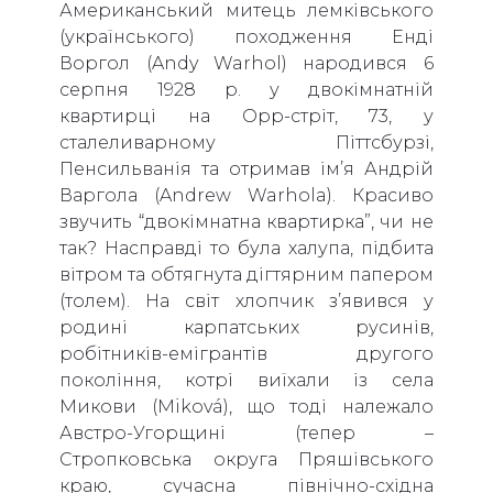
Американський митець лемківського
(українського) походження Енді
Воргол (Andy Warhol) народився 6
серпня 1928 р. у двокімнатній
квартирці на Орр-стріт, 73, у
сталеливарному Піттсбурзі,
Пенсильванія та отримав ім’я Андрій
Варгола (Andrew Warhola). Красиво
звучить “двокімнатна квартирка”, чи не
так? Насправді то була халупа, підбита
вітром та обтягнута дігтярним папером
(толем). На світ хлопчик з’явився у
родині карпатських русинів,
робітників-емігрантів другого
покоління, котрі виїхали із села
Микови (Miková), що тоді належало
Австро-Угорщині (тепер –
Стропковська округа Пряшівського
краю, сучасна північно-східна