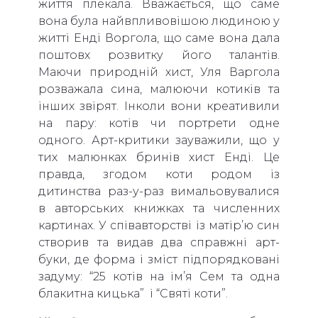
життя плекала. Вважається, що саме
вона була найвпливовішою людиною у
житті Енді Воргола, що саме вона дала
поштовх розвитку його талантів.
Маючи природній хист, Уля Варгола
розважала сина, малюючи котиків та
інших звірят. Інколи вони креативили
на пару: котів чи портрети одне
одного. Арт-критики зауважили, що у
тих малюнках бринів хист Енді. Це
правда, згодом коти родом із
дитинства раз-у-раз вимальовувалися
в авторських книжках та численних
картинах. У співавторстві із матір’ю син
створив та видав два справжні арт-
буки, де форма і зміст підпорядковані
задуму: “25 котів на ім’я Сем та одна
блакитна кицька” і “Святі коти”.