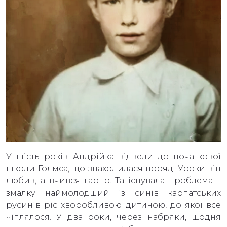
У шість років Андрійка відвели до початкової
школи Голмса, що знаходилася поряд. Уроки він
любив, а вчився гарно. Та існувала проблема –
змалку наймолодший із синів карпатських
русинів ріс хворобливою дитиною, до якої все
чіплялося. У два роки, через набряки, щодня