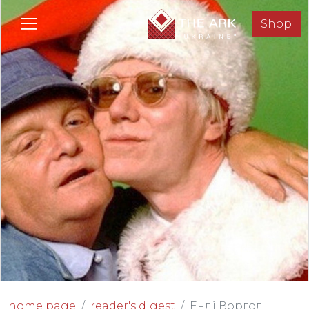
Shop
home page
reader's digest
Енді Воргол