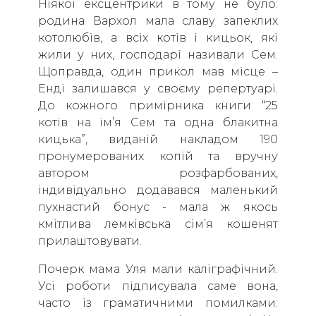
Ніякої ексцентрики в тому не було:
родина Вархол мала славу запеклих
котолюбів, а всіх котів і кицьок, які
жили у них, господарі називали Сем.
Щоправда, один прикол мав місце –
Енді залишався у своєму репертуарі.
До кожного примірника книги “25
котів на ім’я Сем та одна блакитна
кицька”, виданій накладом 190
пронумерованих копій та вручну
автором розфарбованих,
індивідуально додавався маленький
пухнастий бонус - мала ж якось
кмітлива лемківська сім’я кошенят
прилаштовувати.
Почерк мама Уля мали каліграфічний.
Усі роботи підписувала саме вона,
часто із граматичними помилками: