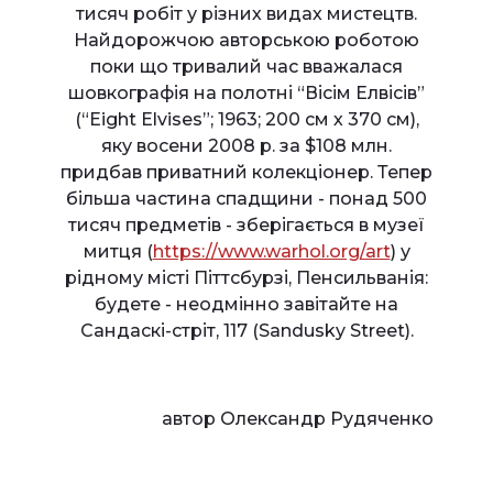
тисяч робіт у різних видах мистецтв.
Найдорожчою авторською роботою
поки що тривалий час вважалася
шовкографія на полотні “Вісім Елвісів”
(“Eight Elvises”; 1963; 200 см х 370 см),
яку восени 2008 р. за $108 млн.
придбав приватний колекціонер. Тепер
більша частина спадщини - понад 500
тисяч предметів - зберігається в музеї
митця (
https://www.warhol.org/art
) у
рідному місті Піттсбурзі, Пенсильванія:
будете - неодмінно завітайте на
Сандаскі-стріт, 117 (Sandusky Street).
автор Олександр Рудяченко