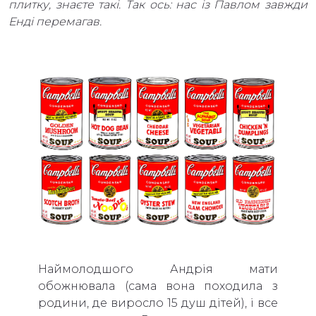
плитку, знаєте такі. Так ось: нас із Павлом завжди
Енді перемагав.
Наймолодшого Андрія мати
обожнювала (сама вона походила з
родини, де виросло 15 душ дітей), і все