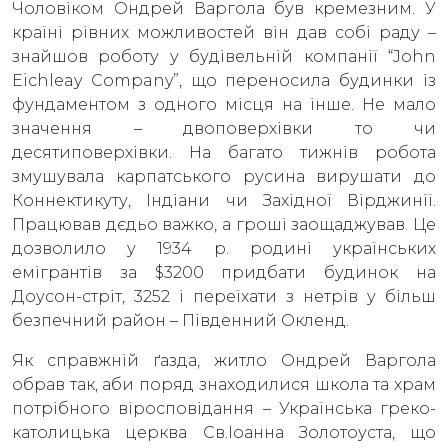
Чоловіком Ондрей Варгола був кремезним. У
країні рівних можливостей він дав собі раду –
знайшов роботу у будівельній компанії “John
Eichleay Company”, що переносила будинки із
фундаментом з одного місця на інше. Не мало
значення – двоповерхівки то чи
десятиповерхівки. На багато тижнів робота
змушувала карпатського русина вирушати до
Коннектикуту, Індіани чи Західної Вірджинії.
Працював дєдьо важко, а гроші заощаджував. Це
дозволило у 1934 р. родині українських
емігрантів за $3200 придбати будинок на
Доусон-стріт, 3252 і переїхати з нетрів у більш
безпечний район – Південний Окленд.
Як справжній ґазда, житло Ондрей Варгола
обрав так, аби поряд знаходилися школа та храм
потрібного віросповідання – Українська греко-
католицька церква Св.Іоанна Золотоуста, що