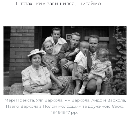
Штатах і ким залишився, - читаймо.
Мері Прекста, Уля Вархола, Ян Вархола, Андрій Вархола,
Павло Вархола з Полом молодшим та дружиною Євою,
1946-1947 рр..