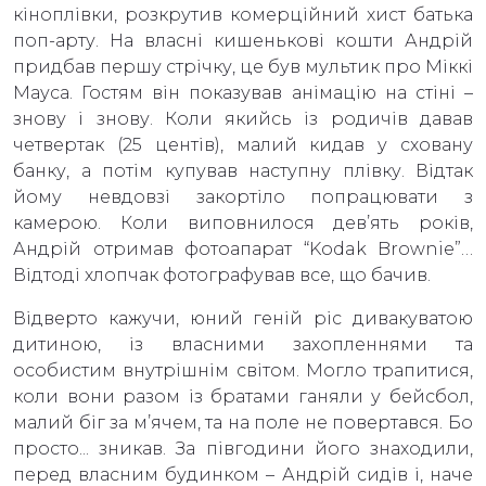
кіноплівки, розкрутив комерційний хист батька
поп-арту. На власні кишенькові кошти Андрій
придбав першу стрічку, це був мультик про Міккі
Мауса. Гостям він показував анімацію на стіні –
знову і знову. Коли якийсь із родичів давав
четвертак (25 центів), малий кидав у сховану
банку, а потім купував наступну плівку. Відтак
йому невдовзі закортіло попрацювати з
камерою. Коли виповнилося дев’ять років,
Андрій отримав фотоапарат “Kodak Brownie”…
Відтоді хлопчак фотографував все, що бачив.
Відверто кажучи, юний геній ріс дивакуватою
дитиною, із власними захопленнями та
особистим внутрішнім світом. Могло трапитися,
коли вони разом із братами ганяли у бейсбол,
малий біг за м’ячем, та на поле не повертався. Бо
просто... зникав. За півгодини його знаходили,
перед власним будинком – Андрій сидів і, наче