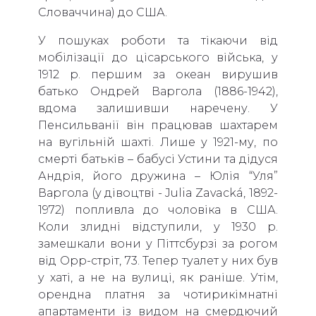
Словаччина) до США.
У пошуках роботи та тікаючи від
мобілізації до цісарського війська, у
1912 р. першим за океан вирушив
батько Ондрей Варгола (1886-1942),
вдома залишивши наречену. У
Пенсильванії він працював шахтарем
на вугільній шахті. Лише у 1921-му, по
смерті батьків – бабусі Устини та дідуся
Андрія, його дружина – Юлія “Уля”
Варгола (у дівоцтві - Julia Zavacká, 1892-
1972) попливла до чоловіка в США.
Коли злидні відступили, у 1930 р.
замешкали вони у Піттсбурзі за рогом
від Орр-стріт, 73. Тепер туалет у них був
у хаті, а не на вулиці, як раніше. Утім,
орендна платня за чотирикімнатні
апартаменти із видом на смердючий