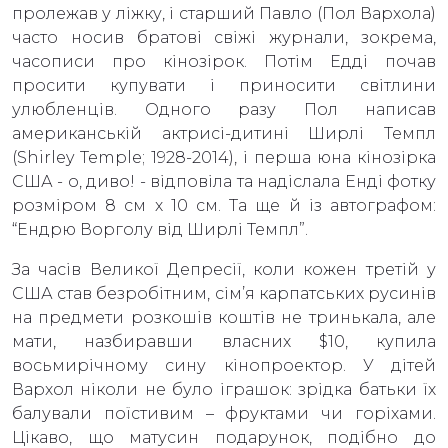
пролежав у ліжку, і старший Павло (Пол Вархола)
часто носив братові свіжі журнали, зокрема,
часописи про кінозірок. Потім Едді почав
просити купувати і приносити світлини
улюбленців. Одного разу Пол написав
американській актрисі-дитині Ширлі Темпл
(Shirley Temple; 1928-2014), і перша юна кінозірка
США - о, диво! - відповіла та надіслала Енді фотку
розміром 8 см х 10 см. Та ще й із автографом:
“Ендрю Ворголу від Ширлі Темпл”.
За часів Великої Депресії, коли кожен третій у
США став безробітним, сім’я карпатських русинів
на предмети розкошів коштів не тринькала, але
мати, назбиравши власних $10, купила
восьмирічному сину кінопроектор. У дітей
Вархол ніколи не було іграшок: зрідка батьки їх
балували поїстивим – фруктами чи горіхами.
Цікаво, що матусин подарунок, подібно до