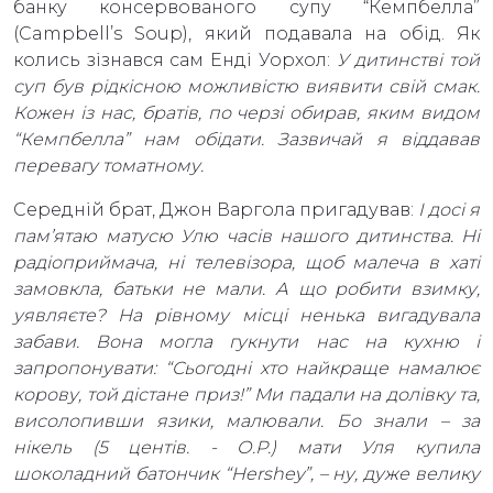
банку консервованого супу “Кемпбелла”
(Campbell’s Soup), який подавала на обід. Як
колись зізнався сам Енді Уорхол:
У дитинстві той
суп був рідкісною можливістю виявити свій смак.
Кожен із нас, братів, по черзі обирав, яким видом
“Кемпбелла” нам обідати. Зазвичай я віддавав
перевагу томатному.
Середній брат, Джон Варгола пригадував:
І досі я
пам’ятаю матусю Улю часів нашого дитинства. Ні
радіоприймача, ні телевізора, щоб малеча в хаті
замовкла, батьки не мали. А що робити взимку,
уявляєте? На рівному місці ненька вигадувала
забави. Вона могла гукнути нас на кухню і
запропонувати: “Сьогодні хто найкраще намалює
корову, той дістане приз!” Ми падали на долівку та,
висолопивши язики, малювали. Бо знали – за
нікель (5 центів. - О.Р.) мати Уля купила
шоколадний батончик “Hershey”, – ну, дуже велику