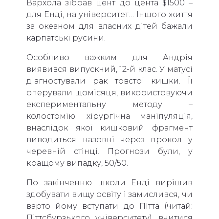
Вархола зібрав цент до цента $1500 –
для Енді, на університет… Іншого життя
за океаном для власних дітей бажали
карпатські русини.
Особливо важким для Андрія
виявився випускний, 12-й клас. У матусі
діагностували рак товстої кишки. Її
оперували щомісяця, використовуючи
експериментальну методу –
колостомію: хірургічна маніпуляція,
внаслідок якої кишковий фрагмент
виводиться назовні через прокол у
черевній стінці. Прогнози були, у
кращому випадку, 50/50.
По закінченню школи Енді вирішив
здобувати вищу освіту і замислився, чи
варто йому вступати до Пітта (читай:
Піттсбурзького університету), вчитися