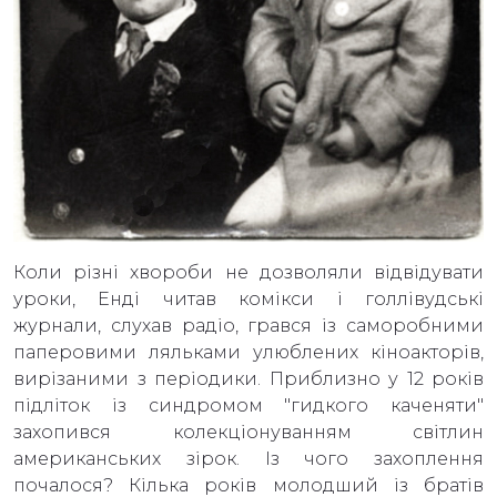
Коли різні хвороби не дозволяли відвідувати
уроки, Енді читав комікси і голлівудські
журнали, слухав радіо, грався із саморобними
паперовими ляльками улюблених кіноакторів,
вирізаними з періодики. Приблизно у 12 років
підліток із синдромом "гидкого каченяти"
захопився колекціонуванням світлин
американських зірок. Із чого захоплення
почалося? Кілька років молодший із братів