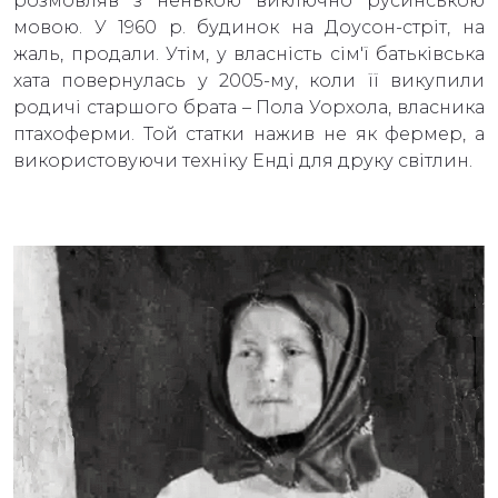
розмовляв з ненькою виключно русинською
мовою. У 1960 р. будинок на Доусон-стріт, на
жаль, продали. Утім, у власність сім'ї батьківська
хата повернулась у 2005-му, коли її викупили
родичі старшого брата – Пола Уорхола, власника
птахоферми. Той статки нажив не як фермер, а
використовуючи техніку Енді для друку світлин.