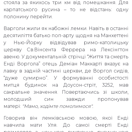
стояла за якихось три км від помешкання. Для
карпатського русина – то не відстань: одну
полонину перейти.
Варголи жили як набожні лемки. Навіть в останні
десятиліття батько поп-арту щодня на Манхеттені
у Нью-Йорку відвідував римо-католицьку
церкву Св.Вінсента Феррера на Лексінгтон
авеню. У документальній стрічці “Життя та смерть
Енді Воргола” отець Деміан Маккарті вказує на
лавку в задній частині церкви, де Воргол сидів,
“дуже сумирно”. У формуванні особистості
митця будинок на Доусон-стріт, 3252, мав
сакральне значення. Повертаючись зі школи,
молодший син завжди пропонував
матері:
"Мамо, ходімте помолимося".
Говорив він лемківською мовою, якої Енді
навчила мати Уля. До самої смерті Енді