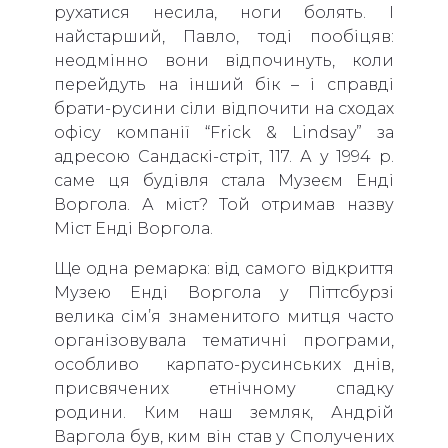
рухатися несила, ноги болять. І
найстарший, Павло, тоді пообіцяв:
неодмінно вони відпочинуть, коли
перейдуть на інший бік – і справді
брати-русини сіли відпочити на сходах
офісу компанії “Frick & Lindsay” за
адресою Сандаскі-стріт, 117. А у 1994 р.
саме ця будівля стала Музеєм Енді
Воргола. А міст? Той отримав назву
Міст Енді Воргола.
Ще одна ремарка: від самого відкриття
Музею Енді Воргола у Піттсбурзі
велика сім’я знаменитого митця часто
організовувала тематичні програми,
особливо карпато-русинських днів,
присвячених етнічному спадку
родини. Ким наш земляк, Андрій
Варгола був, ким він став у Сполучених