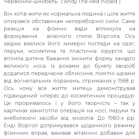
Червоний-шнобель” (“Andy Тhe Red-nosed”).
Він хотів жити як нормальна людина і ціле життя
опирався обставинам непереборної сили. Саме
реакція на фізичні вади вплинула на
формування власного стилю Воргола. Ось
звідки взялися його химерні погляди на одяг,
перуки, косметика та пластична хірургія, що
втілила дитяче бажання змінити форму занадто
великого носа. Із роками до букету хвороб
додалися передчасне облисіння, помітні шрами
від вогнепальних поранень, отриманих у 1968 р.
Ось чому все життя митець демонстрував
підвищений інтерес до косметичних процедур.
Це проривалось і у його творчість – так у
картинах замиготіти операція на носі, перуки та
знеболюючі засоби від мозолів. До 1980-х рр.
Енді Воргол дотримувався щоденного режиму
фізичних вправ, вживав вітамінні добавки для