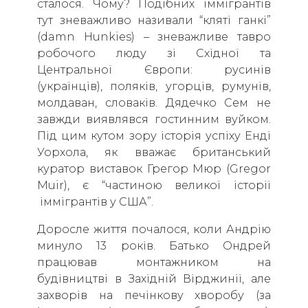
сталося. Чому? Подібних іммігрантів
тут зневажливо називали “кляті ганкі”
(damn Hunkies) – зневажливе тавро
робочого люду зі Східної та
Центральної Європи: русинів
(українців), поляків, угорців, румунів,
молдаван, словаків. Дядечко Сем не
завжди виявлявся гостинним вуйком.
Під цим кутом зору історія успіху Енді
Уорхола, як вважає британський
куратор виставок Грегор Мюр (Gregor
Muir), є “частиною великої історії
іммігрантів у США”.
Доросле життя почалося, коли Андрію
минуло 13 років. Батько Ондрей
працював монтажником на
будівництві в Західній Вірджинії, але
захворів на печінкову хворобу (за