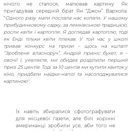
нічого не сталося, малював картину. Як
пригадував середній брат Ян “Джон” Вархола:
"
Одного разу мати послала нас копати. У нашому
прибудинковому садку, за лемківською традицією,
росли квіти і картопля. Я доглядав картоплю, тоді
як Енді тільки квіти плекав. У той час у школі
тривав конкурс на призи – щось на кшталт
“Зроблене власноруч”. Андрій приніс букет, я –
овочі! І, уявляєте, ми обидва розділили перший
приз. 25 центів. Тоді за 10 центів ми купити квиток у
кіно, придбати наїдки-напої та насолоджуватися
картиною".
Їх навіть збиралися сфотографувати
для місцевої газети, але білі корінні
американці зробили усе, аби того не