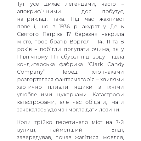
Тут усе дихає легендами, часто –
апокрифічними. І досі побутує,
наприклад, така. Під час жахливої
повені, що в 1936 р. акурат у День
Святого Патріка 17 березня накрила
місто, троє братів Воргол – 14, 11 та 8
років – побігли полупати очима, як у
Північному Піттсбурзі під воду пішла
кондитерська фабрика “Clark Candy
Company”. Перед хлопчаками
розгорталася фантасмагорія – хвилями
хаотично пливли ящики з їхніми
улюбленими цукерками. Катастрофи
катастрофами, але час обідати, мати
зачекалась удома і могла дати лозини.
Коли трійко перетинало міст на 7-й
вулиці, найменший – Енді,
завередував, почав жалітися, мовляв,