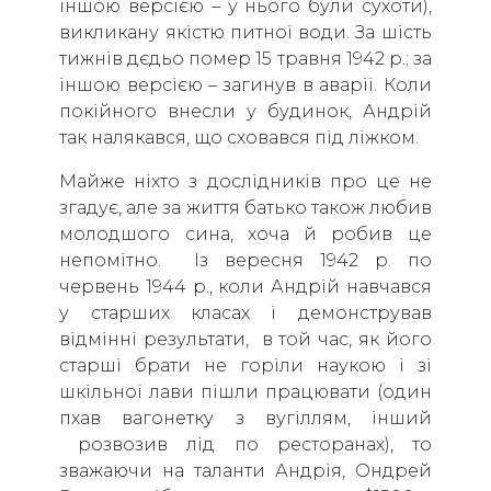
іншою версією – у нього були сухоти),
викликану якістю питної води. За шість
тижнів дєдьо помер 15 травня 1942 р.; за
іншою версією – загинув в аварії. Коли
покійного внесли у будинок, Андрій
так налякався, що сховався під ліжком.
Майже ніхто з дослідників про це не
згадує, але за життя батько також любив
молодшого сина, хоча й робив це
непомітно. Із вересня 1942 р. по
червень 1944 р., коли Андрій навчався
у старших класах і демонстрував
відмінні результати, в той час, як його
старші брати не горіли наукою і зі
шкільної лави пішли працювати (один
пхав вагонетку з вугіллям, інший
розвозив лід по ресторанах), то
зважаючи на таланти Андрія, Ондрей