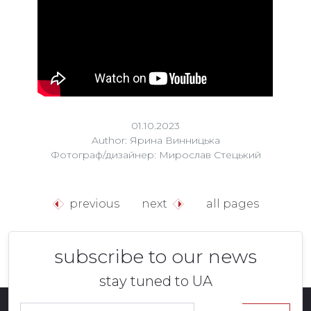
01.10.2023
Author: Ярина Винницька
Фотограф/дизайнер: Мирослав Стецький
previous
next
all pages
subscribe to our news
stay tuned to UA