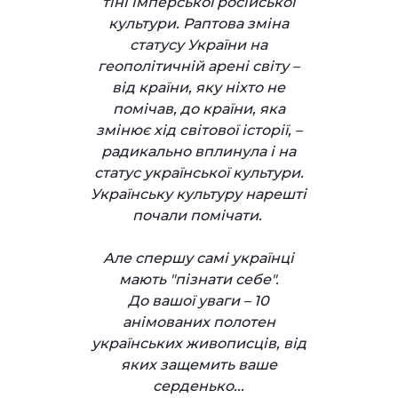
тіні імперської російської
культури. Раптова зміна
статусу України на
геополітичній арені світу –
від країни, яку ніхто не
помічав, до країни, яка
змінює хід світової історії, –
радикально вплинула і на
статус української культури.
Українську культуру нарешті
почали помічати.
Але спершу самі українці
мають "пізнати себе".
До вашої уваги – 10
анімованих полотен
українських живописців, від
яких защемить ваше
серденько...