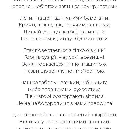
Головне, щоб птахи залишались крилатими.
Лети, пташе, над нічними берегами.
Кричи, пташе, над гарячими снігами.
Лишай усе, що потрібно лишити.
Це наша земля, ми тут будемо жити.
Птах повертається з гілкою вишні.
Горять сузір’я – високі, всевишні.
Землі торкається тінню пташиною.
Назви цю землю потім Україною.
Наш корабель – важкий, ніби книга.
Риба плавниками рухає стиха.
Півчі вгорі розгортають вітрила.
Це наша богородиця з нами говорила.
Давній корабель навантажений скарбами.
Впливає у поле з золотими снопами.
Здіймається рікою, великою, тривкою,