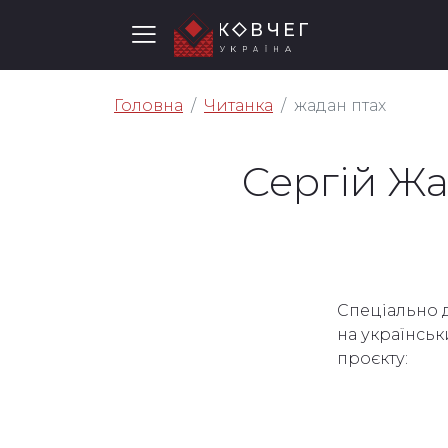
Головна
Читанка
жадан птах
Сергій Жа
Спеціально д
на українськ
проєкту: