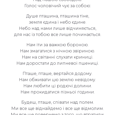
Голос чоловічий чує за собою:
Душе пташина, пташина тіне,
земля єдина і небо єдине.
Небо над нами лише відчиняється,
для нас із тобою все лише починається.
Нам іти за важкою бороною.
Нам змагатися з нічною звіриною.
Нам на світанні слухати криниці.
Нам доростати до липневої пшениці.
Пташе, пташе, вертайся додому.
Нам обживати цю землю невідому.
Нам любити ці родючі долини.
Нам прокидатися пізньої години.
Будеш, пташе, співати над полем.
Ми все ще віднайдемо і все ще відмолим.
Ми все ще повернемо з того, що втратили.