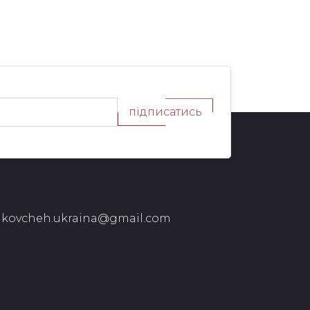
підписатись
kovcheh.ukraina@gmail.com