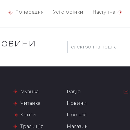
Попередня
Усі сторінки
Наступна
новини
Музика
Радіо
Читанка
Новини
Книги
Про нас
Традиція
Магазин