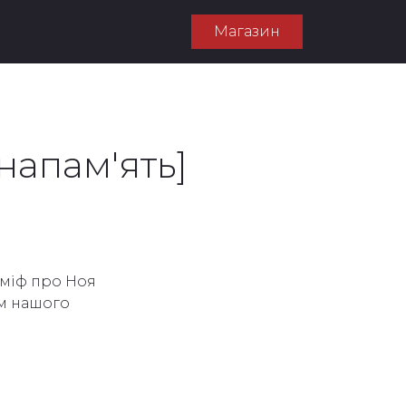
Магазин
напам'ять]
 міф про Ноя
ом нашого