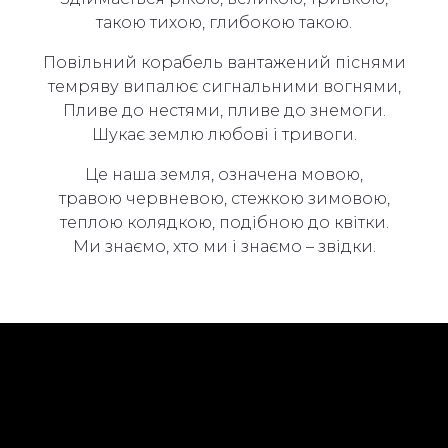
такою тихою, глибокою такою.
Повільний корабель вантажений піснями
темряву випалює сигнальними вогнями,
Пливе до нестями, пливе до знемоги.
Шукає землю любові і тривоги.
Це наша земля, означена мовою,
травою червневою, стежкою зимовою,
теплою колядкою, подібною до квітки.
Ми знаємо, хто ми і знаємо – звідки.