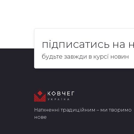
підписатись на 
будьте завжди в курсі новин
Натхненні традиційним – ми творимо
нове