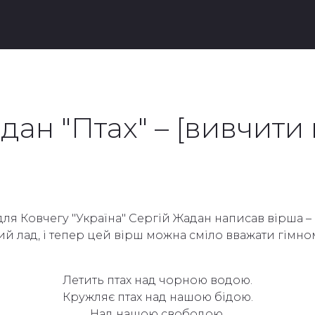
дан "Птах" – [вивчити 
ля Ковчегу "Україна" Сергій Жадан написав вірша –
ий лад, і тепер цей вірш можна сміло вважати гімн
Летить птах над чорною водою.
Кружляє птах над нашою бідою.
Над нашою свободою.