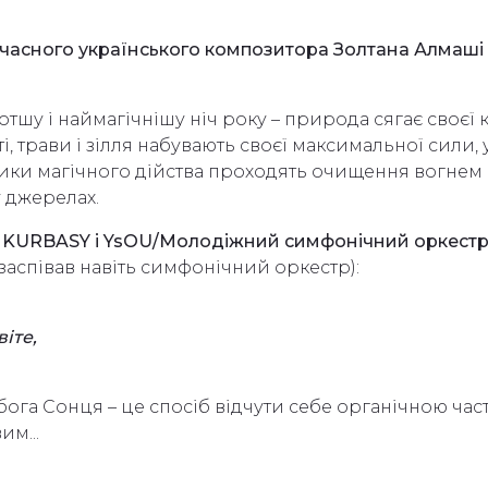
часного українського композитора Золтана Алмаші 
отшу і наймагічнішу ніч року – природа сягає своєї к
, трави і зілля набувають своєї максимальної сили, 
ики магічного дійства проходять очищення вогнем 
у джерелах.
м
KURBASY і YsOU/Молодіжний симфонічний оркестр
 заспівав навіть симфонічний оркестр):
віте,
ь бога Сонця – це спосіб відчути себе органічною ча
им...