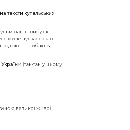
на тексти купальських
ульмінації і вибухає
усе живе пускається в
і водою – стрибають
 Україн
и (так-так, у цьому
стиною великої живої