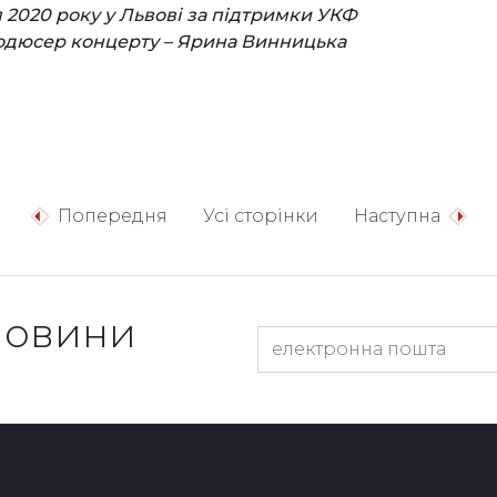
я 2020 року у Львові за підтримки УКФ
родюсер концерту – Ярина Винницька
Попередня
Усі сторінки
Наступна
новини