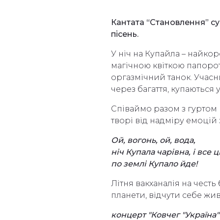
Кантата “Становлення” су
пісень.
У ніч на Купайла – найкор
магічною квіткою папороті
оргазмічний танок. Учасн
через багаття, купаються 
Співаймо разом з гурто
творі від надміру емоцій
Ой, вогонь, ой, вода,
ніч Купала чарівна, і все ц
по землі Купало йде!
Літня вакханалія на чест
планети, відчути себе жив
концерт "Ковчег "Україна"