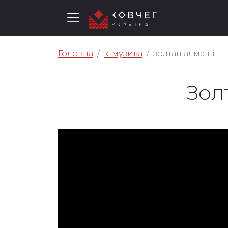
Головна
к: музика
золтан алмаші
Зол