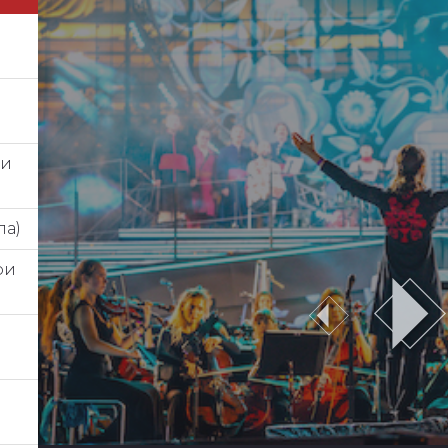
ри
ла)
ри