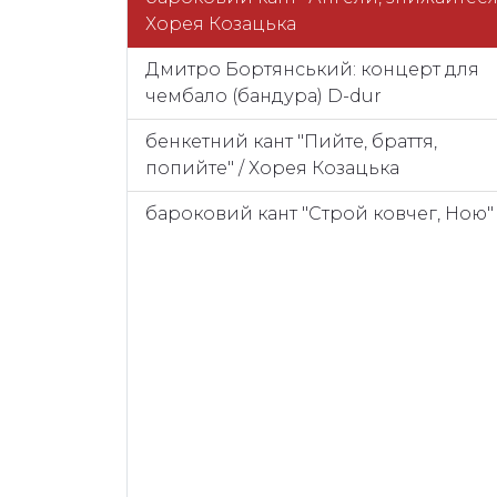
Хорея Козацька
Дмитро Бортянський: концерт для
чембало (бандура) D-dur
бенкетний кант "Пийте, браття,
попийте" / Хорея Козацька
бароковий кант "Строй ковчег, Ною"