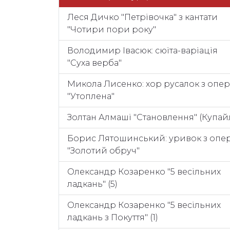
Леся Дичко "Петрівочка" з кантати
"Чотири пори року"
Володимир Івасюк: сюїта-варіація
"Суха верба"
Микола Лисенко: хор русалок з опе
"Утоплена"
Золтан Алмаші "Становлення" (Купай
Борис Лятошинський: уривок з опе
"Золотий обруч"
Олександр Козаренко "5 весільних
ладкань" (5)
Олександр Козаренко "5 весільних
ладкань з Покуття" (1)