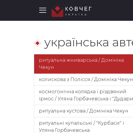
українська ав
ритуальна жниварська / Домініка
Чекун
колискова з Полісся / Домініка Чекун
космогонічна колядка і різдвяний
ірмос / Уляна Горбачевська і "Дудари
ритуальна кустова / Домініка Чекун
ритуальні купальські / "Курбаси" і
Уляна Горбачевська