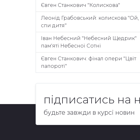
Євген Станкович "Колискова"
Леонід Грабовський: колискова "Ой,
спи дитя"
Іван Небесний "Небесний Щедрик"
пам'яті Небесної Сотні
Євген Станкович: фінал опери "Цвіт
папороті"
підписатись на 
будьте завжди в курсі новин