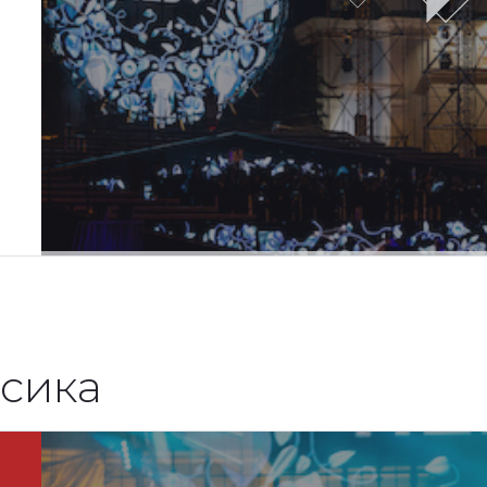
асика