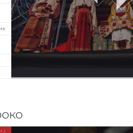
ик
роко
 /