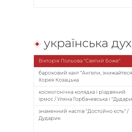
українська ду
Вікторія Польова "Святий Боже"
бароковий кант "Ангели, знижайтеся"
Хорея Козацька
космогонічна колядка і різдвяний
ірмос / Уляна Горбачевська і "Дудари
знаменний наспів "Достойно єсть" /
Дударик