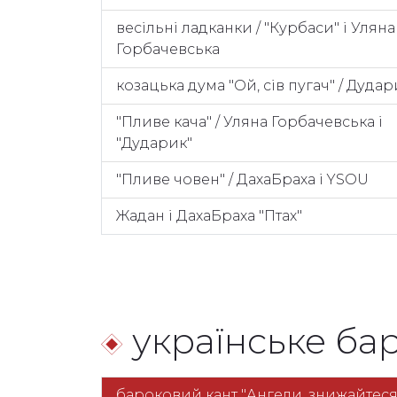
весільні ладканки / "Курбаси" і Уляна
Горбачевська
козацька дума "Ой, сів пугач" / Дудар
"Пливе кача" / Уляна Горбачевська і
"Дударик"
"Пливе човен" / ДахаБраха і YSOU
Жадан і ДахаБраха "Птах"
українське ба
бароковий кант "Ангели, знижайтеся"