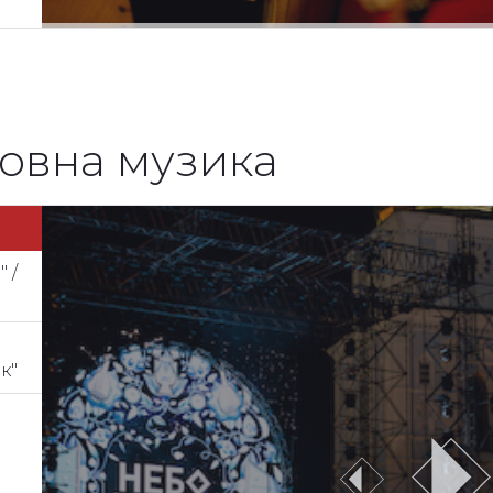
ховна музика
 /
к"