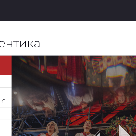
тентика
к"