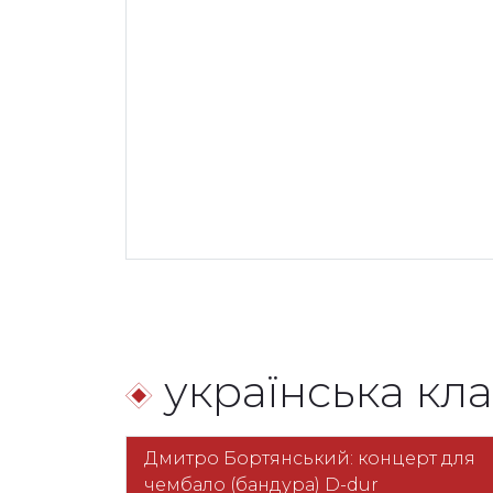
українська кл
Дмитро Бортянський: концерт для
чембало (бандура) D-dur