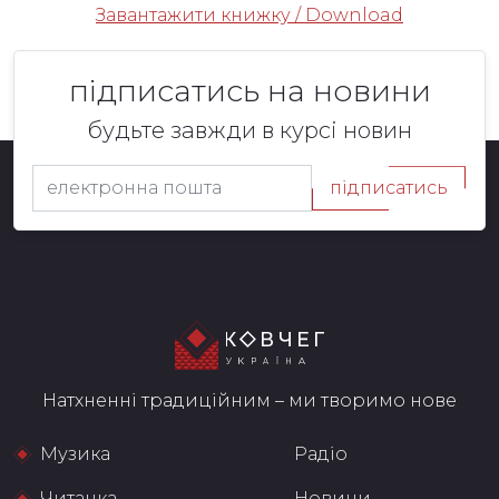
Завантажити книжку / Download
підписатись на новини
будьте завжди в курсі новин
підписатись
Натхненні традиційним – ми творимо нове
Музика
Радіо
Читанка
Новини