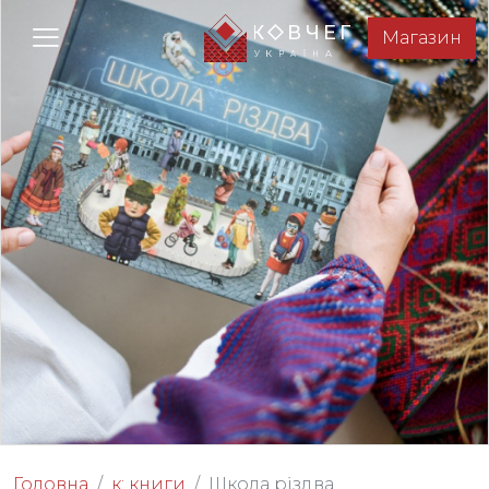
Магазин
Головна
к: книги
Школа різдва