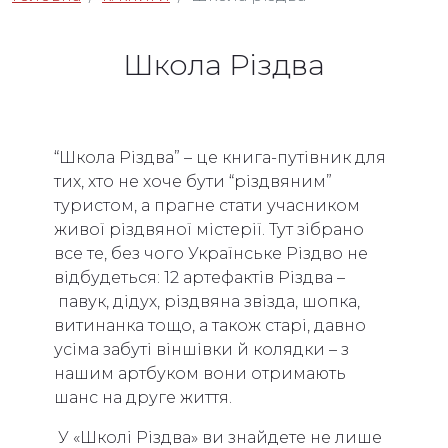
Школа Різдва
“Школа Різдва” – це книга-путівник для
тих, хто не хоче бути “різдвяним”
туристом, а прагне стати учасником
живої різдвяної містерії. Тут зібрано
все те, без чого Українське Різдво не
відбудеться: 12 артефактів Різдва –
павук, дідух, різдвяна звізда, шопка,
витинанка тощо, а також старі, давно
усіма забуті віншівки й колядки – з
нашим артбуком вони отримають
шанс на друге життя.
У «Школі Різдва» ви знайдете не лише