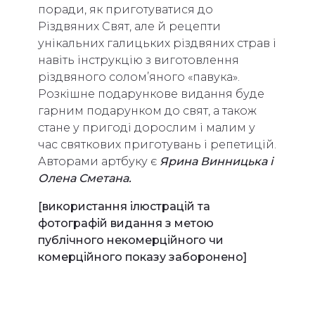
поради, як приготуватися до
Різдвяних Свят, але й рецепти
унікальних галицьких різдвяних страв і
навіть інструкцію з виготовлення
різдвяного солом’яного «павука».
Розкішне подарункове видання буде
гарним подарунком до свят, а також
стане у пригоді дорослим і малим у
час святкових приготувань і репетицій.
Авторами артбуку є
Ярина Винницька і
Олена Сметана.
[використання ілюстрацій та
фотографій видання з метою
публічного некомерційного чи
комерційного показу заборонено]