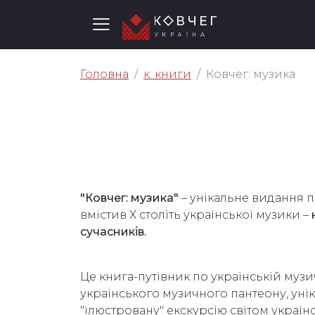
Головна
к: книги
Ковчег: музика
"Ковчег: музика"
– унікальне видання 
вмістив Х століть української музики –
сучасників.
Це книга-путівник по українській муз
українського музичного пантеону, уніка
"ілюстровану" екскурсію світом україн