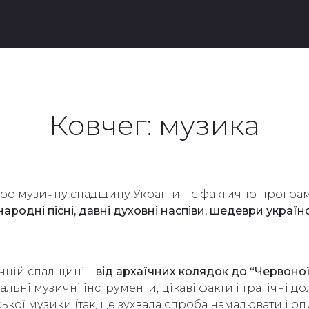
Ковчег: музика
про музичну спадщину України – є фактично прогр
народні пісні, давні духовні наспіви, шедеври україн
ичній спадщині –
від архаїчних колядок до “Червоної
льні музичні інструменти, цікаві факти і трагічні до
ської музики (так, це зухвала спроба намалювати і о