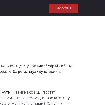
Магазин
амкою концерту
"Ковчег "Україна"
, що
ського бароко, музику класиків і
 Рути”
. Найзнаковіші постаті
лі – ми підготували для вас коротку
писати музику словами). Хочемо