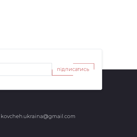
підписатись
kovcheh.ukraina@gmail.com