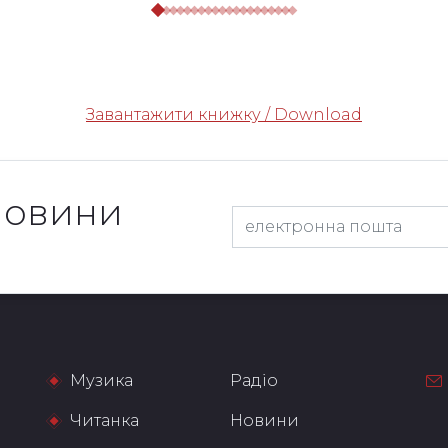
Завантажити книжку / Download
новини
Музика
Радіо
Читанка
Новини