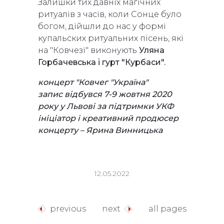
Залишки тих давніх магічних
ритуалів з часів, коли Сонце було
богом, дійшли до нас у формі
купальских ритуальних пісень, які
на "Ковчезі" виконують
Уляна
Горбачевська і гурт "Курбаси".
концерт "Ковчег "Україна"
запис відбувся 7-9 жовтня 2020
року у Львові за підтримки УКФ
ініціатор і креативний продюсер
концерту – Ярина Винницька
12.05.2022
previous
next
all pages