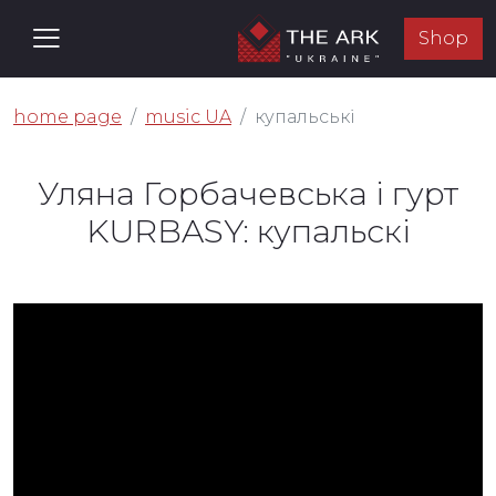
Shop
home page
music UA
купальські
Уляна Горбачевська і гурт
KURBASY: купальскі