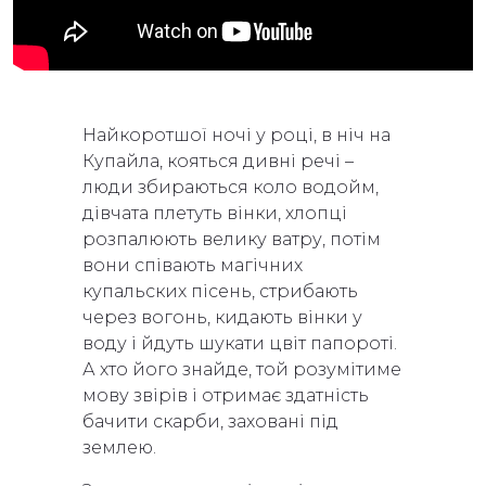
Найкоротшої ночі у році, в ніч на
Купайла, кояться дивні речі –
люди збираються коло водойм,
дівчата плетуть вінки, хлопці
розпалюють велику ватру, потім
вони співають магічних
купальских пісень, стрибають
через вогонь, кидають вінки у
воду і йдуть шукати цвіт папороті.
А хто його знайде, той розумітиме
мову звірів і отримає здатність
бачити скарби, заховані під
землею.