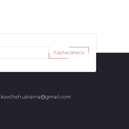
підписатись
kovcheh.ukraina@gmail.com