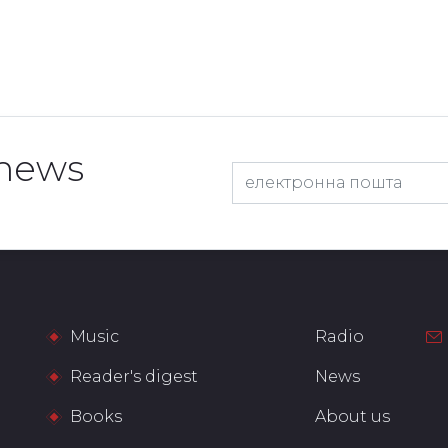
 news
Music
Radio
Reader's digest
News
Books
About us