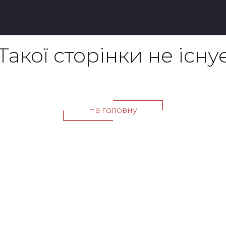
Такої сторінки не існу
На головну