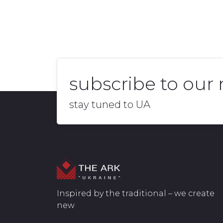
subscribe to our
stay tuned to UA
Inspired by the traditional – we create
new